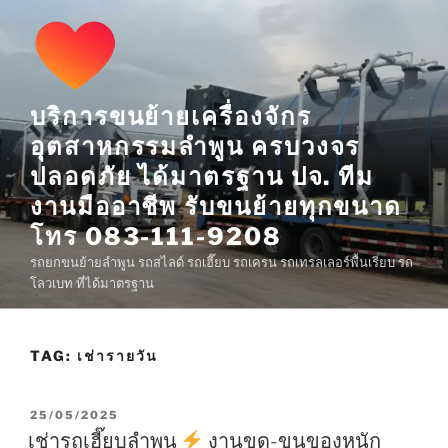
Skip
to
content
บริการขนย้ายเครื่องจักร
อุตสาหกรรมลำพูน ครบวงจร
ปลอดภัย ได้มาตรฐาน ปจ. ทีม
งานมืออาชีพ รับขนย้ายทุกขนาด
โทร 083-111-9208
รถยกขนย้ายลำพูน รถสไลด์ รถเฮี๊ยบ รถเครน รถเทรลเลอร์พื้นเรียบ รถ
โลวเบท ที่ได้มาตรฐาน
TAG:
เช่ารายวัน
POSTED
25/05/2025
ON
เช่ารถเฮี๊ยบลําพูน
งานขุด-ขนของหนัก