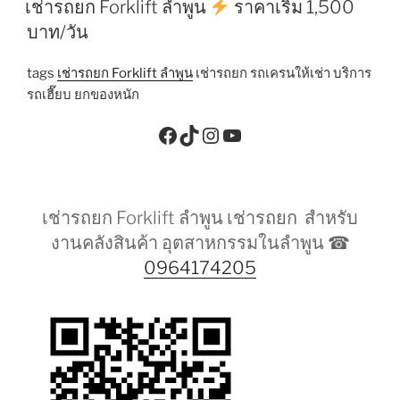
เช่ารถยก Forklift ลำพูน
ราคาเริ่ม 1,500
บาท/วัน
tags
เช่ารถยก Forklift ลำพูน
เช่ารถยก รถเครนให้เช่า บริการ
รถเฮี๊ยบ ยกของหนัก
Facebook
TikTok
Instagram
YouTube
เช่ารถยก Forklift ลำพูน เช่ารถยก สำหรับ
งานคลังสินค้า อุตสาหกรรมในลำพูน ☎
0964174205