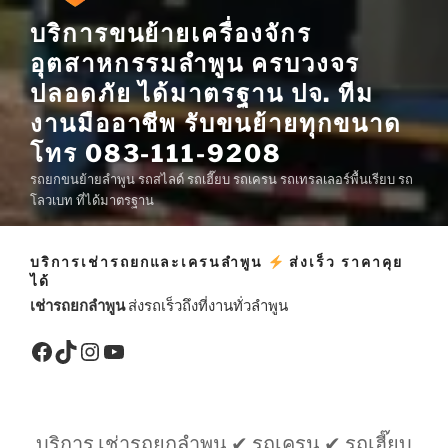
บริการขนย้ายเครื่องจักร
อุตสาหกรรมลำพูน ครบวงจร
ปลอดภัย ได้มาตรฐาน ปจ. ทีม
งานมืออาชีพ รับขนย้ายทุกขนาด
โทร 083-111-9208
รถยกขนย้ายลำพูน รถสไลด์ รถเฮี๊ยบ รถเครน รถเทรลเลอร์พื้นเรียบ รถ
โลวเบท ที่ได้มาตรฐาน
บริการเช่ารถยกและเครนลำพูน
ส่งเร็ว ราคาคุย
ได้
เช่ารถยกลำพูน
ส่งรถเร็วถึงที่งานทั่วลำพูน
Facebook
TikTok
Instagram
YouTube
บริการ เช่ารถยกลำพูน ✔ รถเครน ✔ รถเฮี๊ยบ