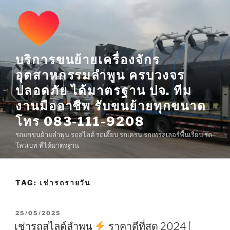
Skip
to
content
บริการขนย้ายเครื่องจักร
อุตสาหกรรมลำพูน ครบวงจร
ปลอดภัย ได้มาตรฐาน ปจ. ทีม
งานมืออาชีพ รับขนย้ายทุกขนาด
โทร 083-111-9208
รถยกขนย้ายลำพูน รถสไลด์ รถเฮี๊ยบ รถเครน รถเทรลเลอร์พื้นเรียบ รถ
โลวเบท ที่ได้มาตรฐาน
TAG:
เช่ารถรายวัน
POSTED
25/05/2025
ON
เช่ารถสไลด์ลำพูน
ราคาดีที่สุด 2024 |