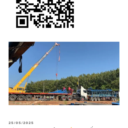
POSTED
25/05/2025
ON