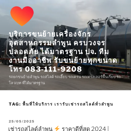
Skip
to
content
บริการขนย้ายเครื่องจักร
อุตสาหกรรมลำพูน ครบวงจร
ปลอดภัย ได้มาตรฐาน ปจ. ทีม
งานมืออาชีพ รับขนย้ายทุกขนาด
โทร 083-111-9208
รถยกขนย้ายลำพูน รถสไลด์ รถเฮี๊ยบ รถเครน รถเทรลเลอร์พื้นเรียบ รถ
โลวเบท ที่ได้มาตรฐาน
TAG:
พื้นที่ให้บริการ เรารับเช่ารถสไลด์ทั่วลำพูน
POSTED
25/05/2025
ON
เช่ารถสไลด์ลำพูน
ราคาดีที่สุด 2024 |