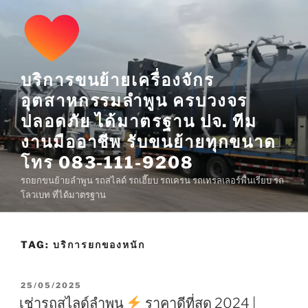
Skip
to
content
บริการขนย้ายเครื่องจักร
อุตสาหกรรมลำพูน ครบวงจร
ปลอดภัย ได้มาตรฐาน ปจ. ทีม
งานมืออาชีพ รับขนย้ายทุกขนาด
โทร 083-111-9208
รถยกขนย้ายลำพูน รถสไลด์ รถเฮี๊ยบ รถเครน รถเทรลเลอร์พื้นเรียบ รถ
โลวเบท ที่ได้มาตรฐาน
TAG:
บริการยกของหนัก
POSTED
25/05/2025
ON
เช่ารถสไลด์ลำพูน
ราคาดีที่สุด 2024 |