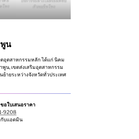
นาด 6
บริการรถหางไฮดรอลิคขน
็คโคร
ย้ายแม็คโคร
ำพูน
ขตอุตสาหกรรมหลัก ได้แก่ นิคม
พูน, เขตส่งเสริมอุตสาหกรรม
นย้ายระหว่างจังหวัดทั่วประเทศ
/ ขอใบเสนอราคา
1-9208
ุยกับแอดมิน