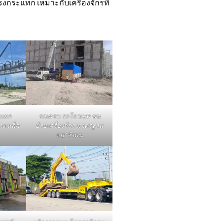
แรงกระแทก เหมาะกับเครื่องจักรที่
รนยก
รถเครน รถโลวเบท ขน
างเหล็ก
ย้ายเครื่องจักร มาตรฐาน
จป. ลำพูน