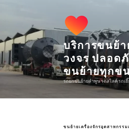
Skip
to
content
บริการขนย้า
วงจร ปลอดภั
ขนย้ายทุกข
รถยกขนย้ายลำพูน รถสไลด์ รถเฮี๊
ขนย้ายเครื่องจักรอุตสาหกรรม