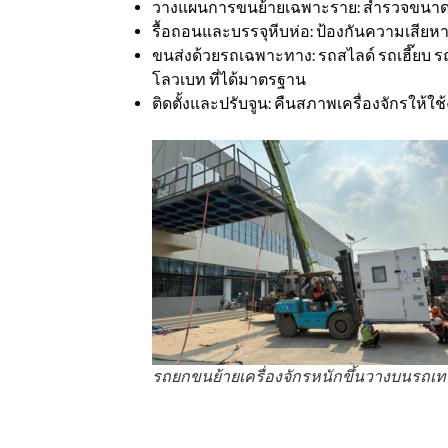
วางแผนการขนย้ายเฉพาะราย: สำรวจขนาด น
รื้อถอนและบรรจุหีบห่อ: ป้องกันความเสียหา
ขนส่งด้วยรถเฉพาะทาง: รถสไลด์ รถเฮี๊ยบ ร
โลวเบท ที่ได้มาตรฐาน
ติดตั้งและปรับจูน: คืนสภาพเครื่องจักรให้ใ
รถยกขนย้ายเครื่องจักรหนักขึ้นวางบนรถเทร